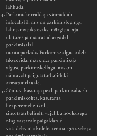
lahkuda.
Parkimiskorraldaja võimaldab
infotahvlil, mis on parkimislepingu
lahutamatuks osaks, märgitud aja
ulatuses ja määratud aegadel
parkimisalal
tasuta parkida, Parkimise algus tuleb
fikseerida, märkides parkimisaja
alguse parkimiskellaga, mis on
nähtavalt paigutatud sõiduki
armatuurlauale.
Sõiduki kasutaja peab parkimisala, sh
parkimiskohta, kasutama
heaperemehelikult,
sihtotstarbeliselt, vajaliku hoolsusega
ning vastavalt paigaldatud
viitadele, märkidele, teemärgistusele ja
parkimiskorraldaja