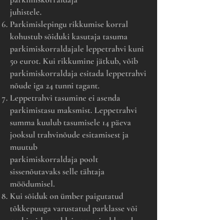
juhistele.
Parkimislepingu rikkumise korral
kohustub sõiduki kasutaja tasuma
parkimiskorraldajale leppetrahvi kuni
50 eurot. Kui rikkumine jätkub, võib
parkimiskorraldaja esitada leppetrahvi
nõude iga 24 tunni tagant.
Leppetrahvi tasumine ei asenda
parkimistasu maksmist. Leppetrahvi
summa kuulub tasumisele 14 päeva
jooksul trahvinõude esitamisest ja
muutub
parkimiskorraldaja poolt
sissenõutavaks selle tähtaja
möödumisel.
Kui sõiduk on ümber paigutatud
tõkkepuuga varustatud parklasse või