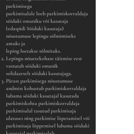
parkimisega
parkimisalale loeb parkimiskorraldaja
sõiduki omaniku või kasutaja
(edaspidi Sõiduki kasutaja)
nõustumuse lepingu sõlmimiseks
antuks ja
leping loetakse sõlmituks.
Lepingu nõuetekohase täitmise eest
vastutab sõiduki omanik
solidaarselt sõiduki kasutajaga.
Pärast parkimisega nõustumuse
andmist kohustub parkimiskorraldaja
lubama sõiduki kasutajal kasutada
parkimiskohta parkimiskorraldaja
parkimisalal tasutud parkimisaja
ulatuses ning parkimise lõpetamisel või
parkimisaja lõppemisel lubama sõiduki
kasutajal parkimisalalt