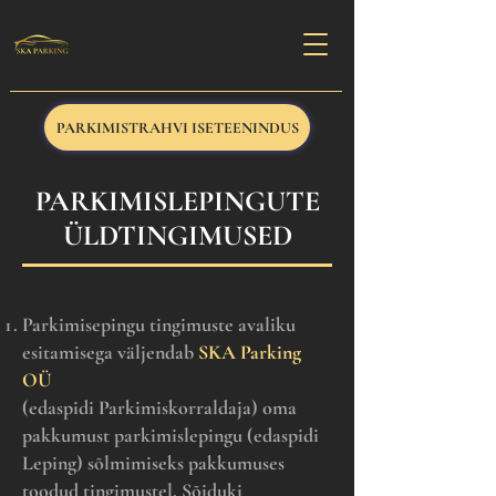
PARKIMISTRAHVI ISETEENINDUS
PARKIMISLEPINGUTE
ÜLDTINGIMUSED
Parkimisepingu tingimuste avaliku
esitamisega väljendab
SKA Parking
OÜ
(edaspidi Parkimiskorraldaja) oma
pakkumust parkimislepingu (edaspidi
Leping) sõlmimiseks pakkumuses
toodud tingimustel. Sõiduki