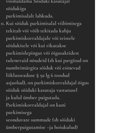
võimaldama Sõiduki kasutajal
sõidukiga
parkimisalalt lahkuda.
Kui sõiduk parkimisalal viibimisega
tekitab või võib tekitada kahju
parkimiskorraldajale või teistele
sõidukitele või kui rikutakse
parkimislepingut või õigusaktidest
tulenevaid nõudeid (sh kui pargitud on
numbrimärgita sõiduk või esinevad
liiklusseaduse § 92 lg 6 toodud
asjaolud), on parkimiskorraldajal õigus
sõiduk sõiduki kasutaja vastutusel
ja kulul ümber paigutada.
Parkimiskorraldajal on kuni
parkimisega
seonduvate summade (sh sõiduki
ümberpaigutamise –ja hoiukulud)